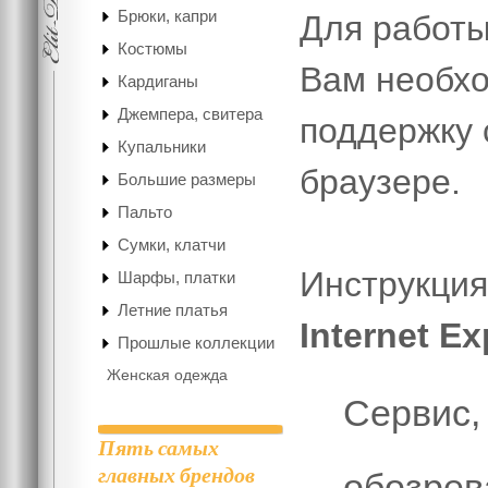
Брюки, капри
Для работы
Костюмы
Вам необх
Кардиганы
Джемпера, свитера
поддержку 
Купальники
браузере.
Большие размеры
Пальто
Сумки, клатчи
Инструкция
Шарфы, платки
Летние платья
Internet Ex
Прошлые коллекции
Женская одежда
Сервис,
Пять самых
главных брендов
обозрев