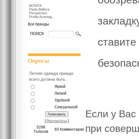
BONITA
Paola Belleza
Perspective
Profito Avantag..
закладк
Все бренды
ПОИСК
ставите
Опросы
безопас
Летняя одежда прежде
всего должна быть..
Яркой
Легкой
Удобной
Сексуальной
Если у Вас
[
Результаты
]
при соверш
5298
83 Комментарии
Голосов