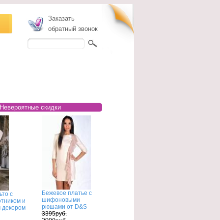
Заказать
обратный звонок
Невероятные скидки
Бежевое платье с
ьто с
шифоновыми
тником и
рюшами от D&S
 декором
3395руб.