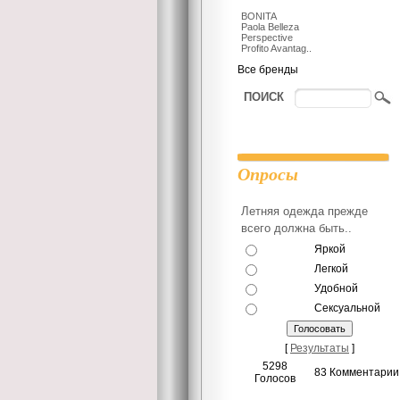
BONITA
Paola Belleza
Perspective
Profito Avantag..
Все бренды
ПОИСК
Опросы
Летняя одежда прежде
всего должна быть..
Яркой
Легкой
Удобной
Сексуальной
[
Результаты
]
5298
83 Комментарии
Голосов