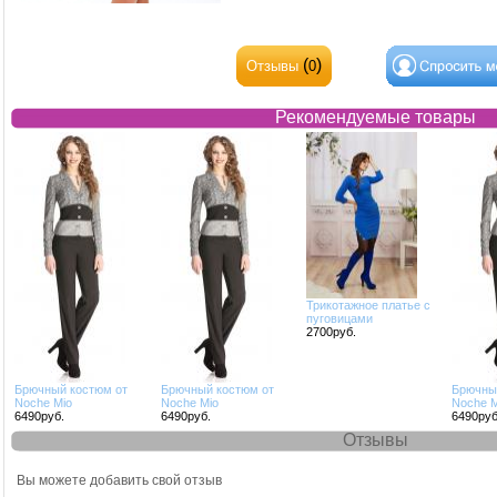
(
)
Отзывы
0
Рекомендуемые товары
Трикотажное платье с
пуговицами
2700руб.
Брючный костюм от
Брючный костюм от
Брючны
Noche Mio
Noche Mio
Noche M
6490руб.
6490руб.
6490руб
Отзывы
Отзывы
Вы можете добавить свой отзыв