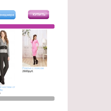
Платье с поясом
2600руб.
й костюм от
io
.