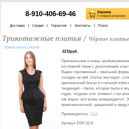
8-910-406-69-46
Корзина
0 товаров в корзине
Доставка
Скидки
Гарантия
Контакты
Поиск
Трикотажные платья /
Чёрное платье
Чёрное платье с баской
2232руб.
Оригинальное и очень необыкновенное
костюмной ткани с дополнением эласт
Вырез горловинный – овальной формы
складке на ней, платье выглядит, сл
оригинальной блузы и стильной юбки
тенденций – баска, которая была в м
годах, позднее этот элемент стал вн
как видно, всё вновь возвращается. Э
привлекательной, грациозной и пред
Производитель:
D&S
Артикул DSP-32-6