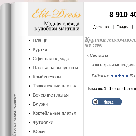
8-910-4
Доставка
Скидки
Куртка молочног
Плащи
[BD-1390]
Куртки
к Светлана
Офисная одежда
очень красивая модель
Платья на выпускной
Рейтинг:
[5 и
Комбинезоны
Трикотажные платья
Показано
1
-
1
(всего
1
отзыв
Вечерние платья
Блузки
Коктейльные платья
Футболки
Юбки