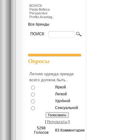
BONITA
Paola Belleza
Perspective
Profito Avantag..
Все бренды
ПОИСК
Опросы
Летняя одежда прежде
всего должна быть..
Яркой
Легкой
Удобной
Сексуальной
[
Результаты
]
5298
83 Комментарии
Голосов