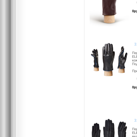
0р
3
Пе
EL
кож
По
Пр
0р
3
Пе
EL
ве