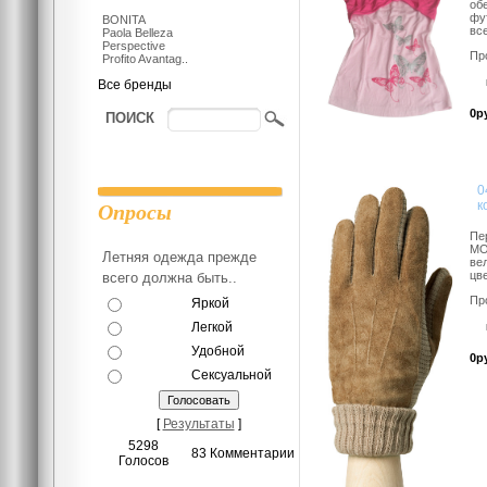
об
фу
BONITA
все
Paola Belleza
Perspective
Пр
Profito Avantag..
Все бренды
0р
ПОИСК
0
к
Опросы
Пе
MO
Летняя одежда прежде
ве
цве
всего должна быть..
Пр
Яркой
Легкой
Удобной
0р
Сексуальной
[
Результаты
]
5298
83 Комментарии
Голосов