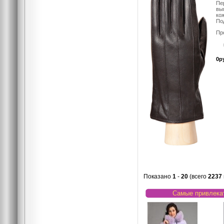
Пе
вы
ко
Под
Пр
0р
Показано
1
-
20
(всего
2237
Самые привлека