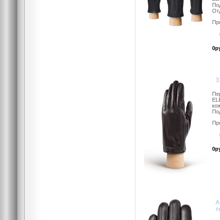
По
Отд
Пр
0р
3
Пе
EL
кож
По
Пр
0р
A
т