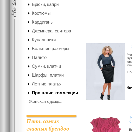
Брюки, капри
Костюмы
Кардиганы
Джемпера, свитера
Купальники
Ю
Большие размеры
Че
Пальто
чу
ор
бо
Сумки, клатчи
Пр
Шарфы, платки
Летние платья
0р
Прошлые коллекции
Женская одежда
.
Пять самых
б
главных брендов
Вн