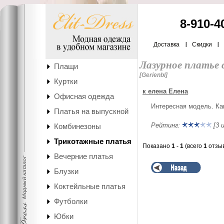
8-910-4
Доставка
Скидки
Лазурное платье 
Плащи
[Gerienbl]
Куртки
к елена Елена
Офисная одежда
Интересная модель. Как
Платья на выпускной
Рейтинг:
[3 и
Комбинезоны
Трикотажные платья
Показано
1
-
1
(всего
1
отзыв
Вечерние платья
Блузки
Коктейльные платья
Футболки
Юбки