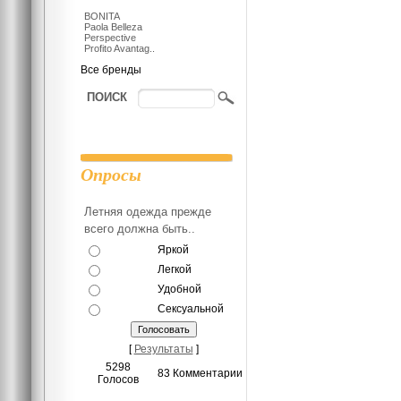
BONITA
Paola Belleza
Perspective
Profito Avantag..
Все бренды
ПОИСК
Опросы
Летняя одежда прежде
всего должна быть..
Яркой
Легкой
Удобной
Сексуальной
[
Результаты
]
5298
83 Комментарии
Голосов