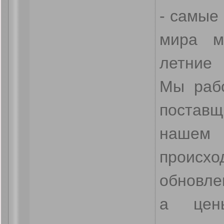
- самые
мира м
летние
Мы раб
поставщ
наше
происх
обновле
а цен