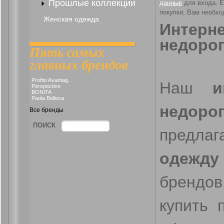
Прошлые коллекции
данные
для входа. Е
покупки, Вам необх
Женская одежда
Интерне
недоро
Пять самых
главных брендов
Profito Avantag..
Наш
и
Perspective
BONITA
Paola Belleza
недо
Все бренды
ПОИСК
предл
одежду
брендов
купить 