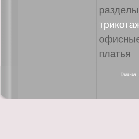
разделы
трико
офисны
платья
Главная