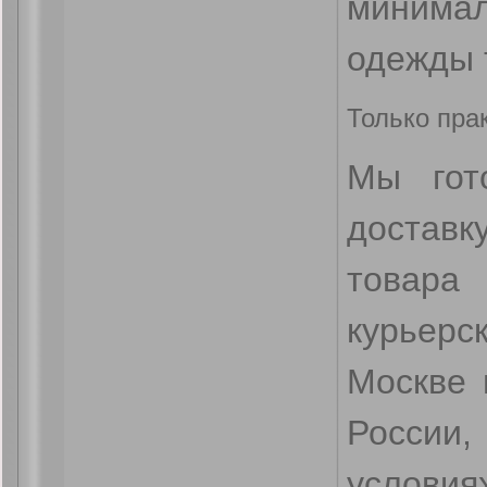
минима
одежды 
Только пра
Мы гот
доставк
товар
курьер
Москве 
России
услови