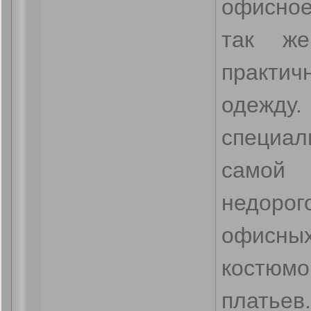
офисное
так ж
практи
оде
специ
самой 
недоро
офисны
костюмо
платьев