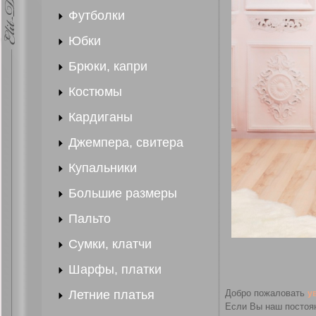
Футболки
Юбки
Брюки, капри
Костюмы
Кардиганы
Джемпера, свитера
Купальники
Большие размеры
Пальто
Сумки, клатчи
Шарфы, платки
Летние платья
Добро пожаловать
у
Если Вы наш постоя