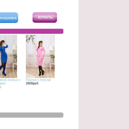
жное платье с
Платье с поясом
цами
2600руб.
.