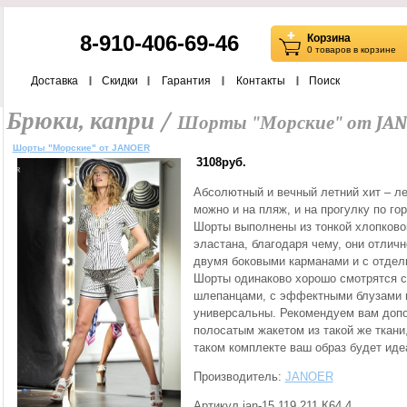
8-910-406-69-46
Корзина
0 товаров в корзине
Доставка
Скидки
Гарантия
Контакты
Поиск
Брюки, капри /
Шорты "Морские" от JA
Шорты "Морские" от JANOER
3108руб.
Абсолютный и вечный летний хит – ле
можно и на пляж, и на прогулку по го
Шорты выполнены из тонкой хлопково
эластана, благодаря чему, они отлич
двумя боковыми карманами и с отделк
Шорты одинаково хорошо смотрятся с
шлепанцами, с эффектными блузами и
универсальны. Рекомендуем вам доп
полосатым жакетом из такой же ткани
таком комплекте ваш образ будет иде
Производитель:
JANOER
Артикул jan-15.119.211.К64.4