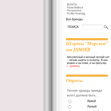
BONITA
Paola Belleza
Perspective
Profito Avantag..
Все бренды
ПОИСК
Шорты "Морские"
от JANOER
Абсолютный и вечный летний хит
– легкие шорты в полоску. В них
можно и на пляж, и на прогулку
(...купить)
Опросы
Летняя одежда прежде
всего должна быть..
Яркой
Легкой