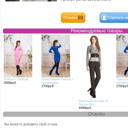
(
)
Отзывы
0
Рекомендуемые товары
Платье с поясом
Трикотажное платье с
Трикота
2600руб.
пуговицами
пугови
2700руб.
2700руб
Брючный костюм от
Noche Mio
6490руб.
Отзывы
Отзывы
Вы можете добавить свой отзыв