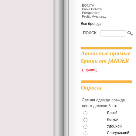
BONITA
Paola Belleza
Perspective
Profito Avantag..
Все бренды
ПОИСК
Атласные прямые
брюки от JANOER
(...купить)
Опросы
Летняя одежда прежде
всего должна быть..
Яркой
Легкой
Удобной
Сексуальной