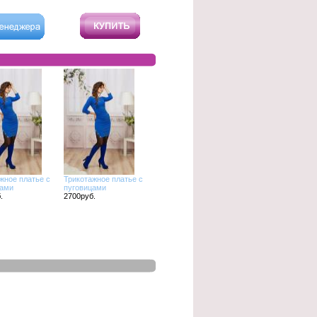
жное платье с
Трикотажное платье с
цами
пуговицами
.
2700руб.