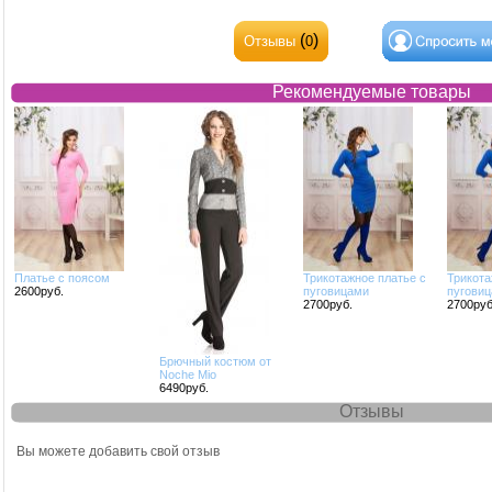
(
)
Отзывы
0
Рекомендуемые товары
Платье с поясом
Трикотажное платье с
Трикота
2600руб.
пуговицами
пугови
2700руб.
2700руб
Брючный костюм от
Noche Mio
6490руб.
Отзывы
Отзывы
Вы можете добавить свой отзыв