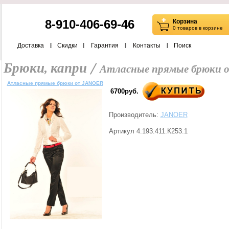
8-910-406-69-46
Корзина
0 товаров в корзине
Доставка
Скидки
Гарантия
Контакты
Поиск
Брюки, капри /
Атласные прямые брюки 
Атласные прямые брюки от JANOER
6700руб.
Производитель:
JANOER
Артикул 4.193.411.К253.1