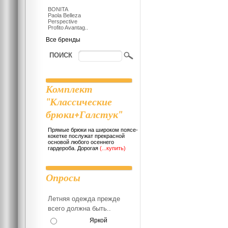
BONITA
Paola Belleza
Perspective
Profito Avantag..
Все бренды
ПОИСК
Комплект
"Классические
брюки+Галстук"
Прямые брюки на широком поясе-
кокетке послужат прекрасной
основой любого осеннего
гардероба. Дорогая
(...купить)
Опросы
Летняя одежда прежде
всего должна быть..
Яркой