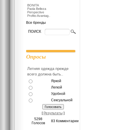
BONITA
Paola Belleza
Perspective
Profito Avantag..
Все бренды
ПОИСК
Опросы
Летняя одежда прежде
всего должна быть..
Яркой
Легкой
Удобной
Сексуальной
[
Результаты
]
5298
83 Комментарии
Голосов