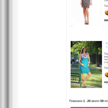
св
Пр
56
К
о
Ла
ра
тв
ст
Пр
41
Показано
1
-
20
(всего
59
по