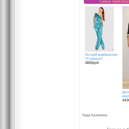
Самые привлека
Летний комбинезон
\"Соблазн\"
3800руб.
Дел
кон
443
Лада Калинина