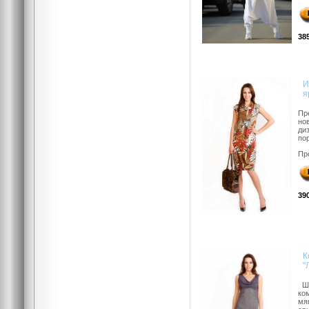
38
И
я
Пр
но
ди
пор
Пр
39
К
"
Ши
ко
мя