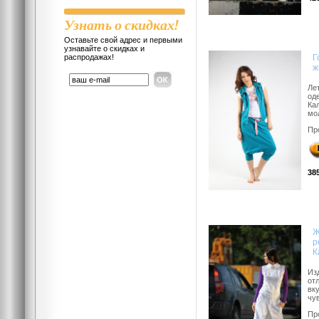
Узнать о скидках!
Оставьте свой адрес и первыми
узнавайте о скидках и
распродажах!
Г
ж
Ле
од
Ка
мо
Пр
38
Ж
р
К
Из
от
вк
чув
Пр