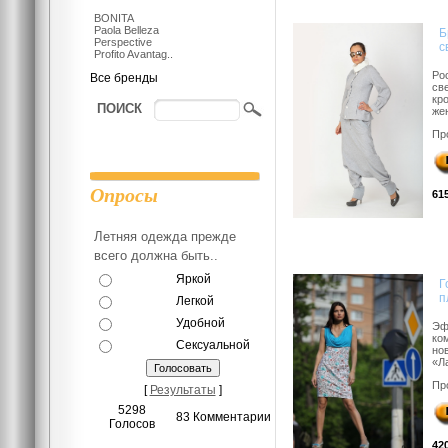
BONITA
Paola Belleza
Б
Perspective
с
Profito Avantag..
Ро
Все бренды
св
кр
ПОИСК
же
Пр
Опросы
61
Летняя одежда прежде
всего должна быть..
Яркой
Г
п
Легкой
Удобной
Эф
ко
Сексуальной
но
«Л
Пр
[
Результаты
]
5298
83 Комментарии
Голосов
42