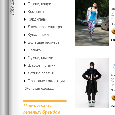
о
Брюки, капри
Эт
Костюмы
пу
ко
«Го
Кардиганы
Пр
Джемпера, свитера
Купальники
38
Большие размеры
Пальто
Сумки, клатчи
Б
т
Шарфы, платки
п
Летние платья
А 
ду
Прошлые коллекции
бы
ори
Женская одежда
Пр
Пять самых
56
главных брендов