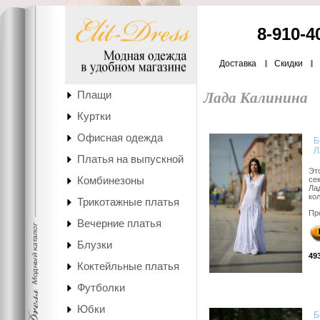
8-910-4
Доставка
Скидки
Плащи
Лада Калинина
Куртки
Офисная одежда
Б
Л
Платья на выпускной
Эт
Комбинезоны
се
Ла
кол
Трикотажные платья
Пр
Вечерние платья
Блузки
49
Коктейльные платья
Футболки
Юбки
Б