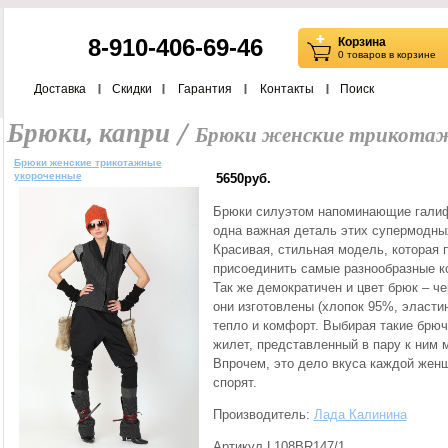
8-910-406-69-46
Корзина
0 товаров в корзине
Доставка
Скидки
Гарантия
Контакты
Поиск
Брюки, капри /
Брюки женские трикотаж
Брюки женские трикотажные
укороченные
5650руб.
Брюки силуэтом напоминающие галиф
одна важная деталь этих супермодны
Красивая, стильная модель, которая п
присоединить самые разнообразные к
Так же демократичен и цвет брюк – че
они изготовлены (хлопок 95%, эласт
тепло и комфорт. Выбирая такие брюч
жилет, представленный в пару к ним
Впрочем, это дело вкуса каждой женщи
спорят.
Производитель:
Лада Калинина
Артикул L108BR147/1