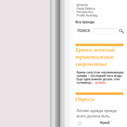
BONITA
Paola Belleza
Perspective
Profito Avantag..
Все бренды
ПОИСК
Брюки женские
трикотажные
укороченные
Брюки силуэтом напоминающие
галифе – последний писк моды.
Еще одна важная деталь этих
супермод
(...купить)
Опросы
Летняя одежда прежде
всего должна быть..
Яркой