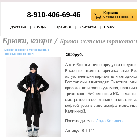
8-910-406-69-46
Корзина
0 товаров в корзине
Доставка
Скидки
Гарантия
Контакты
Поиск
Брюки, капри /
Брюки женские трикотаж
Брюки женские трикотажные
свободного покроя
5650руб.
А эти брючки точно придутся по душ
Классные, модные, оригинальные. Кр
актуальнейший вариант для сегодняшн
Вот так они и выглядят. Экзотика, од
красота, но и очень удобная, практи
трикотажа: 95% хлопок и 5% - эласти
смотреться в сочетании с пальто из и
кофтоблузой в виде шарфа, моделям
Калининой.
Производитель:
Лада Калинина
Артикул BR 141