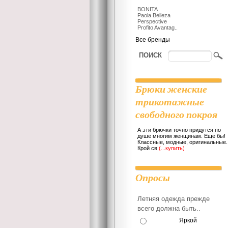
BONITA
Paola Belleza
Perspective
Profito Avantag..
Все бренды
ПОИСК
Брюки женские
трикотажные
свободного покроя
А эти брючки точно придутся по
душе многим женщинам. Еще бы!
Классные, модные, оригинальные.
Крой св
(...купить)
Опросы
Летняя одежда прежде
всего должна быть..
Яркой