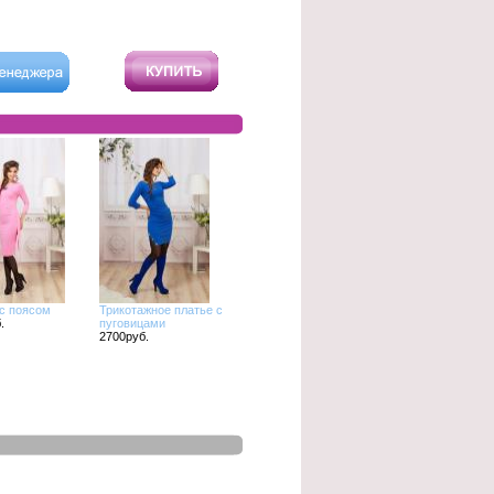
с поясом
Трикотажное платье с
.
пуговицами
2700руб.