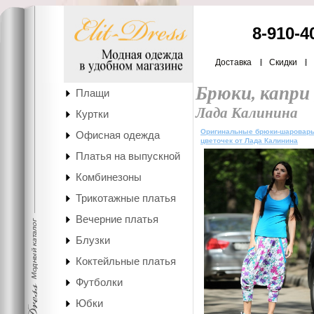
8-910-4
Доставка
Скидки
Брюки, капри
Плащи
Лада Калинина
Куртки
Оригинальные брюки-шаровар
Офисная одежда
цветочек от Лада Калинина
Платья на выпускной
Комбинезоны
Трикотажные платья
Вечерние платья
Блузки
Коктейльные платья
Футболки
Юбки