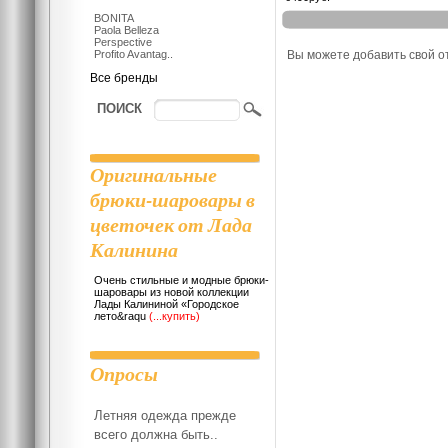
BONITA
Paola Belleza
Отзывы
Perspective
Profito Avantag..
Вы можете добавить свой о
Все бренды
ПОИСК
Оригинальные
брюки-шаровары в
цветочек от Лада
Калинина
Очень стильные и модные брюки-
шаровары из новой коллекции
Лады Калининой «Городское
лето&raqu
(...купить)
Опросы
Летняя одежда прежде
всего должна быть..