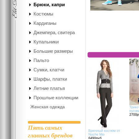
Брюки, капри
Костюмы
Кардиганы
Джемпера, свитера
Купальники
Большие размеры
Пальто
Сумки, клатчи
Шарфы, платки
Летние платья
Прошлые коллекции
Женская одежда
Трико
пугов
2700р
Пять самых
Брючный костюм от
главных брендов
Noche Mio
6490руб.